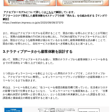
アクセプターモデルについて詳しくは
こちら
で解説しています。
アフターコロナで変化した顧客体験を4ステップで分析「売れる」を仕組み化する【マンガで
解説】
https://webtan.impress.co.jp/e/2020/09/09/37370
また、村山はアクセプターモデルを応用することで、競合の狙いを明らかにすることが可能だ
とし、実際の自動車保険のTVCM２社を例に出し、TVCMの描写をアクセプターモデルに当て
はめ、競合がどのような顧客体験が描かれているかを分析し顧客体験構造を読み解くことで、
競合の狙いを明らかにし、自社サービスが攻めるべき戦略も見えると述べました。
3.ナラティブデータから顧客体験を設計する
続いて、実際にアクセプターモデルを使い、実際のナラティブから顧客体験ストーリーを作る
までの手法例を２つ取り上げて紹介しました。
１つ目はレギュラーコーヒーを飲むようになった男性のナラティブです。このナラティブか
ら、アクセプターモデルに整理し、レギュラーコーヒーブランドが実現すべき顧客体験ストー
リーをつくるまでを描きます。
村山は、コーヒーを飲むために「缶コーヒーを都度自動販売機で買っていた」生活者がコロナ
の影響で自宅で仕事をするようになり、「レギュラーコーヒーを都度淹れる」ことで、「仕事
から離れ休憩する時間へと切り替えたい」という生活者の本来解決したかった課題を見つけ、
課題感と価値成立の構造を描写すると述べました。