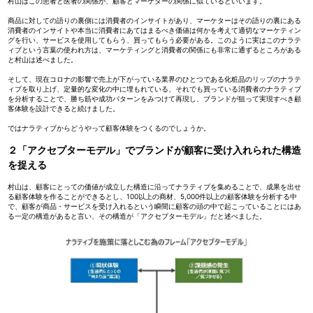
村山はこの患者と医者の関係が、顧客とマーケターの関係に似ているといいます。
商品に対しての語りの裏側には消費者のインサイトがあり、マーケターはその語りの裏にある
消費者のインサイトや本当に消費者にあてはまるべき価値は何かを考えて適切なマーケティン
グを行い、サービスを使用してもらう、買ってもらう必要がある。このように実はこのナラテ
ィブという言葉の使われ方は、マーケティングと消費者の関係にも非常に通ずるところがある
と村山は述べました。
そして、現在コロナの影響で売上が下がっている業界のひとつである化粧品のリップのナラテ
ィブを取り上げ、定量的な変化の中に埋もれている、それでも買っている消費者のナラティブ
を分析することで、勝ち筋や成功パターンをみつけて再現し、ブランドが狙って実現すべき顧
客体験を設計できると続けました。
ではナラティブからどうやって顧客体験をつくるのでしょうか。
２「アクセプターモデル」でブランドが顧客に受け入れられた構造
を捉える
村山は、顧客にとっての価値が成立した構造に沿ってナラティブを集めることで、成果を出せ
る顧客体験を作ることができるとし、100以上の商材、5,000件以上の顧客体験を分析する中
で、顧客が商品・サービスを受け入れるという瞬間に顧客の頭の中で起こっていることにはあ
る一定の構造があると言い、その構造が「アクセプターモデル」だと述べました。