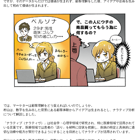
ですが、そのデータからだけでは価値が生まれず、顧客理解をした後、アイデアや企画を生み
出して初めて価値が生まれます。
では、マーケターは顧客理解をどう捉えればいいのでしょうか。
村山は、数字を生み出した背景にある顧客体験からアイデアは生まれるとし、ナラティブ分析
について解説しました。
「ナラティブ（ナラティヴ）」は社会学・心理学領域で研究され、特に医療領域で活用されて
いる言葉です。医療領域では患者の「語り」を材料に症状を把握し、疾病の特定と具体的に適
切な治療や処方が実行できるようにすることを目的としてナラティブが活用されています。