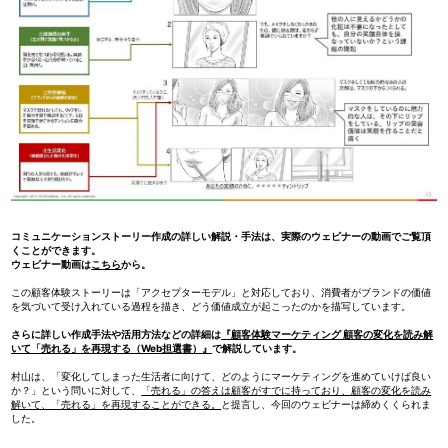
コミュニケーションストーリー作成の詳しい解説・手法は、実際のウェビナーの動画でご覧頂
くことができます。
ウェビナー動画は
こちら
から。
この顧客体験ストーリーは「アクセプターモデル」と対応しており、消費者がブランドの価値
を気づいて受け入れている過程を描き、どう価値成立が起こったのかを描写しています。
さらに詳しい作成手法や活用方法などの詳細は
『顧客体験マーケティング 顧客の変化を読み解
いて「売れる」を再現する（Web担選書）』
で解説しています。
村山は、「変化してしまった生活者に向けて、どのようにマーケティングを進めていけば良い
か？」という問いに対して、
「売れる」の答えは顧客がすでに持っており、顧客の変化を読み
解いて、「売れる」を再現することができる。
と提言し、今回のウェビナーは締めくくられま
した。