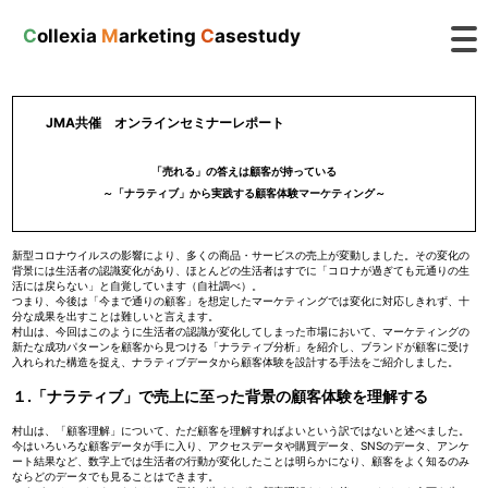
C
ollexia
M
arketing
C
asestudy
JMA共催 オンラインセミナーレポート
「売れる」の答えは顧客が持っている
～「ナラティブ」から実践する顧客体験マーケティング～
新型コロナウイルスの影響により、多くの商品・サービスの売上が変動しました。その変化の
背景には生活者の認識変化があり、ほとんどの生活者はすでに「コロナが過ぎても元通りの生
活には戻らない」と自覚しています（自社調べ）。
つまり、今後は「今まで通りの顧客」を想定したマーケティングでは変化に対応しきれず、十
分な成果を出すことは難しいと言えます。
村山は、今回はこのように生活者の認識が変化してしまった市場において、マーケティングの
新たな成功パターンを顧客から見つける「ナラティブ分析」を紹介し、ブランドが顧客に受け
入れられた構造を捉え、ナラティブデータから顧客体験を設計する手法をご紹介しました。
１.「ナラティブ」で売上に至った背景の顧客体験を理解する
村山は、「顧客理解」について、ただ顧客を理解すればよいという訳ではないと述べました。
今はいろいろな顧客データが手に入り、アクセスデータや購買データ、SNSのデータ、アンケ
ート結果など、数字上では生活者の行動が変化したことは明らかになり、顧客をよく知るのみ
ならどのデータでも見ることはできます。