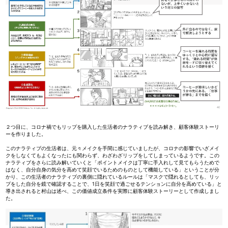
２つ目に、コロナ禍でもリップを購入した生活者のナラティブを読み解き、顧客体験ストーリ
ーを作りました。
このナラティブの生活者は、元々メイクを手間に感じていましたが、コロナの影響でいざメイ
クをしなくてもよくなったにも関わらず、わざわざリップをしてしまっているようです。この
ナラティブをさらに読み解いていくと「ポイントメイクは丁寧に手入れして見てもらうためで
はなく、自分自身の気分を高めて笑顔でいるためのものとして機能している」ということが分
かり、この生活者のナラティブの裏側に隠れているルールは「マスクで隠れるとしても、リッ
プをした自分を鏡で確認することで、1日を笑顔で過ごせるテンションに自分を高めている」と
導き出されると村山は述べ、この価値成立条件を実際に顧客体験ストーリーとして作成しまし
た。