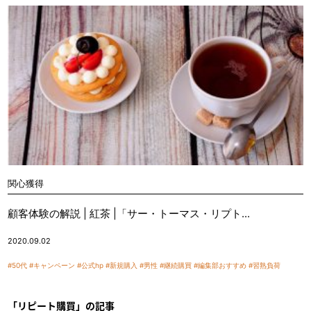
関心獲得
顧客体験の解説 | 紅茶 |「サー・トーマス・リプト...
2020.09.02
#50代
#キャンペーン
#公式hp
#新規購入
#男性
#継続購買
#編集部おすすめ
#習熟負荷
「リピート購買」の記事