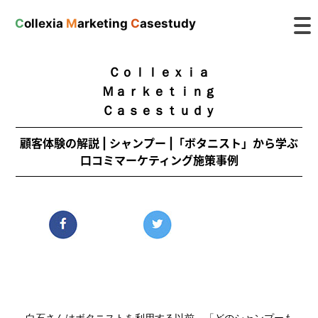
C
ollexia
M
arketing
C
asestudy
Ｃｏｌｌｅｘｉａ
Ｍａｒｋｅｔｉｎｇ
Ｃａｓｅｓｔｕｄｙ
顧客体験の解説 | シャンプー |「ボタニスト」から学ぶ
口コミマーケティング施策事例
白石さんはボタニストを利用する以前、「どのシャンプーも