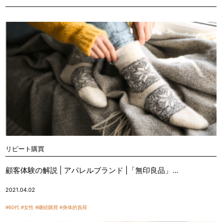
リピート購買
顧客体験の解説 | アパレルブランド |「無印良品」...
2021.04.02
#60代
#女性
#継続購買
#身体的負荷