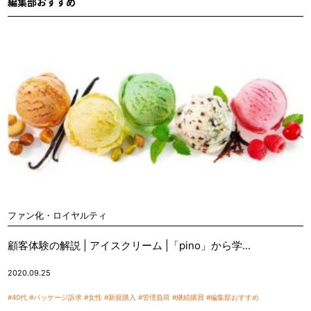
編集部おすすめ
ファン化・ロイヤルティ
顧客体験の解説 | アイスクリーム |「pino」から学...
2020.09.25
#40代
#パッケージ訴求
#女性
#新規購入
#管理負荷
#継続購買
#編集部おすすめ