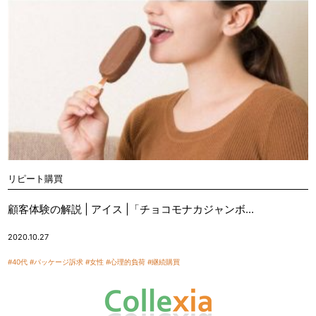
リピート購買
顧客体験の解説 | アイス |「チョコモナカジャンボ...
2020.10.27
#40代
#パッケージ訴求
#女性
#心理的負荷
#継続購買