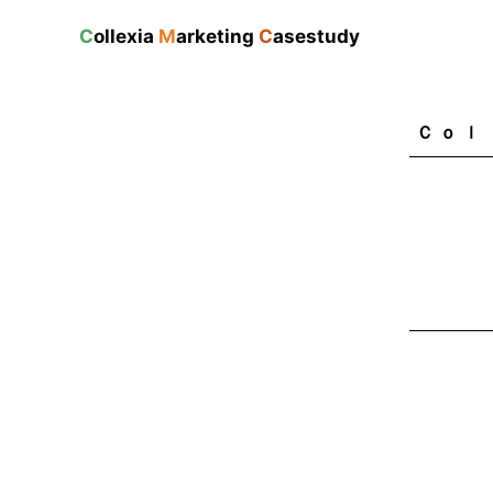
C
ollexia
M
arketing
C
asestudy
Ｃｏｌ