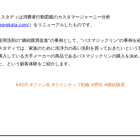
ススタディは消費者行動図鑑のカスタマージャーニー分析
awarekata.com/
）をリニューアルしたものです。
用洗剤の"継続購買促進"の事例として、"バスマジックリン"の事例を
スタディでは、家族のために洗浄力の高い洗剤を買っておきたいという男
購入している大手メーカーの商品であるバスマジックリンの購入を決め
た、という顧客体験をご紹介します。
#40代
#ファン化
#ラインナップ戦略
#男性
#継続購買