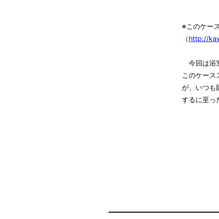
※このケー
（
http://k
今回は浴室
このケース
が、いつも
するに至っ