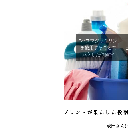
”バスマジックリン
を使用することで
成立した価値”
※1
ブランドが果たした役
成田さんは