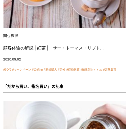
関心獲得
顧客体験の解説 | 紅茶 |「サー・トーマス・リプト...
2020.09.02
#50代
#キャンペーン
#公式hp
#新規購入
#男性
#継続購買
#編集部おすすめ
#習熟負荷
「だから買い、指名買い」の記事