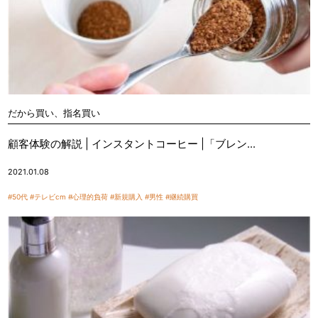
だから買い、指名買い
顧客体験の解説 | インスタントコーヒー |「ブレン...
2021.01.08
#50代
#テレビcm
#心理的負荷
#新規購入
#男性
#継続購買