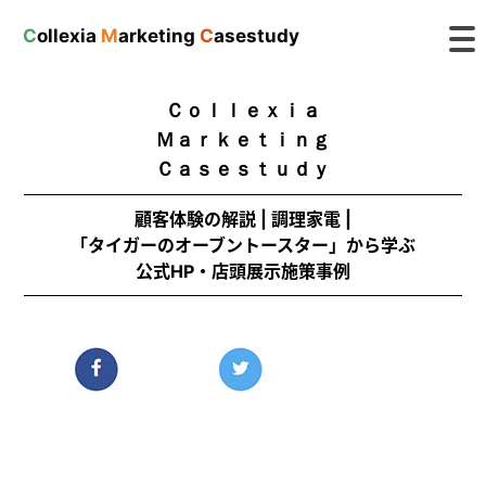
C
ollexia
M
arketing
C
asestudy
Ｃｏｌｌｅｘｉａ
Ｍａｒｋｅｔｉｎｇ
Ｃａｓｅｓｔｕｄｙ
顧客体験の解説 | 調理家電 |
「タイガーのオーブントースター」から学ぶ
公式HP・店頭展示施策事例