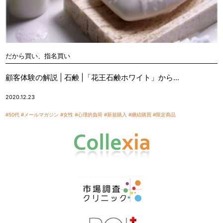
だから買い、指名買い
顧客体験の解説 | 石鹸 |「花王石鹸ホワイト」から...
2020.12.23
#50代
#メールマガジン
#女性
#心理的負荷
#新規購入
#継続購買
#限定商品