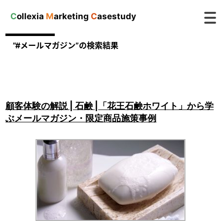
C
ollexia
M
arketing
C
asestudy
”#メールマガジン”の検索結果
顧客体験の解説 | 石鹸 |「花王石鹸ホワイト」から学
ぶメールマガジン・限定商品施策事例