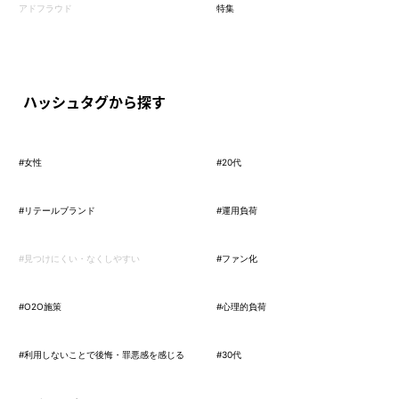
アドフラウド
特集
ハッシュタグから探す
#女性
#20代
#リテールブランド
#運用負荷
#見つけにくい・なくしやすい
#ファン化
#O2O施策
#心理的負荷
#利用しないことで後悔・罪悪感を感じる
#30代