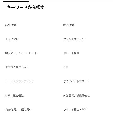
キーワードから探す
認知獲得
関心獲得
トライアル
ブランドスイッチ
離反防止、チャーンレート
リピート購買
サブスクリプション
CSR
パーパスブランディング
プライベートブランド
USP、競合優位
知覚品質、機能優位性
だから買い、指名買い
ブランド再生・TOM