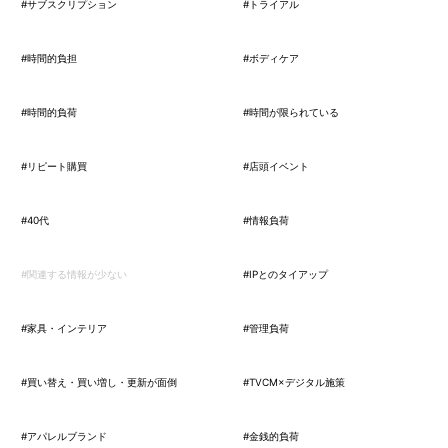
#サブスクリプション
#トライアル
#時間的負担
#ボディケア
#時間的負荷
#時間が限られている
#リピート購買
#店頭イベント
#40代
#情報負荷
#関連する情報が少ない
#IPとのタイアップ
#家具・インテリア
#管理負荷
#買い替え・買い増し・更新が面倒
#TVCM×デジタル施策
#アパレルブランド
#金銭的負荷