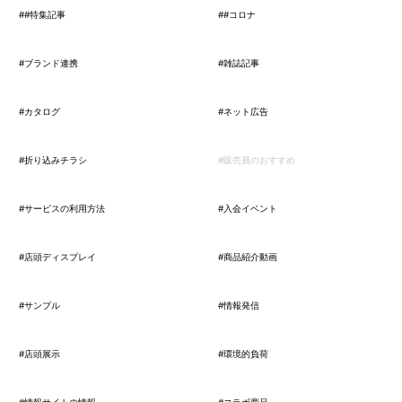
##特集記事
##コロナ
#ブランド連携
#雑誌記事
#カタログ
#ネット広告
#折り込みチラシ
#販売員のおすすめ
#サービスの利用方法
#入会イベント
#店頭ディスプレイ
#商品紹介動画
#サンプル
#情報発信
#店頭展示
#環境的負荷