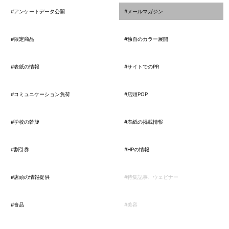
#アンケートデータ公開
#メールマガジン
#限定商品
#独自のカラー展開
#表紙の情報
#サイトでのPR
#コミュニケーション負荷
#店頭POP
#学校の斡旋
#表紙の掲載情報
#割引券
#HPの情報
#店頭の情報提供
#特集記事、ウェビナー
#食品
#美容