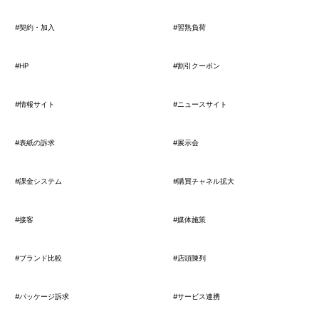
#契約・加入
#習熟負荷
#HP
#割引クーポン
#情報サイト
#ニュースサイト
#表紙の訴求
#展示会
#課金システム
#購買チャネル拡大
#接客
#媒体施策
#ブランド比較
#店頭陳列
#パッケージ訴求
#サービス連携