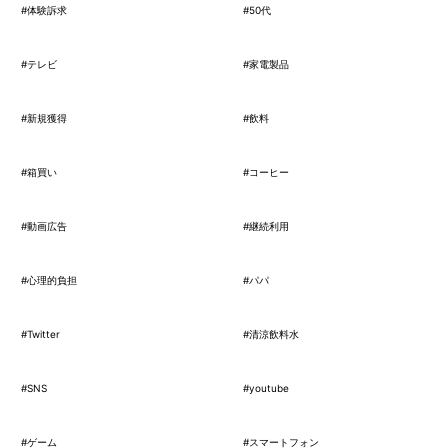
#体験訴求
#50代
#テレビ
#家電製品
#新規獲得
#飲料
#箱買い
#コーヒー
#動画広告
#継続利用
#心理的負担
#パパ
#Twitter
#清涼飲料水
#SNS
#youtube
#ゲーム
#スマートフォン