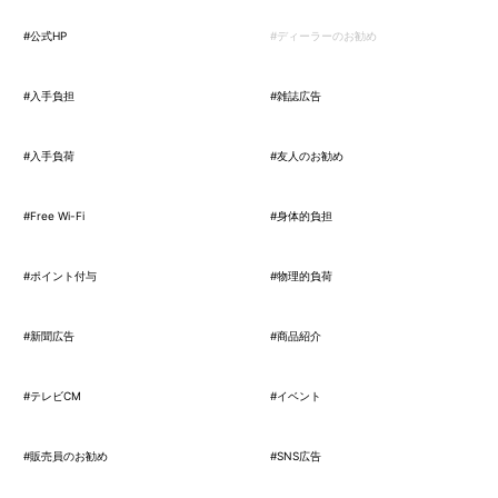
#公式HP
#ディーラーのお勧め
#入手負担
#雑誌広告
#入手負荷
#友人のお勧め
#Free Wi-Fi
#身体的負担
#ポイント付与
#物理的負荷
#新聞広告
#商品紹介
#テレビCM
#イベント
#販売員のお勧め
#SNS広告