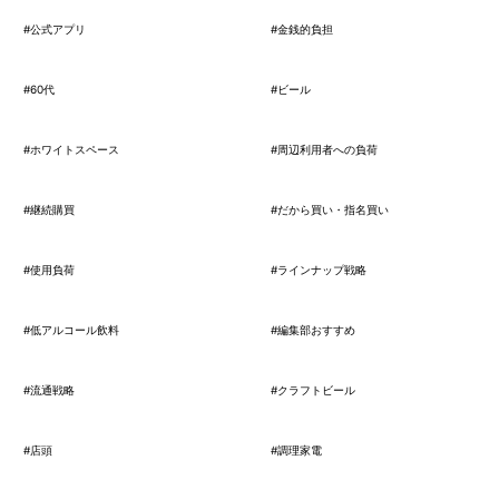
#公式アプリ
#金銭的負担
#60代
#ビール
#ホワイトスペース
#周辺利用者への負荷
#継続購買
#だから買い・指名買い
#使用負荷
#ラインナップ戦略
#低アルコール飲料
#編集部おすすめ
#流通戦略
#クラフトビール
#店頭
#調理家電