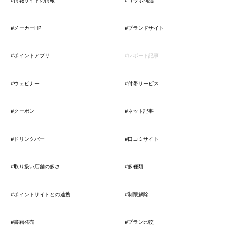
#情報サイトの情報
#コラボ商品
#メーカーHP
#ブランドサイト
#ポイントアプリ
#レポート記事
#ウェビナー
#付帯サービス
#クーポン
#ネット記事
#ドリンクバー
#口コミサイト
#取り扱い店舗の多さ
#多種類
#ポイントサイトとの連携
#制限解除
#書籍発売
#プラン比較