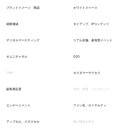
ブランドイメージ・再認
ホワイトスペース
経験価値
タイアップ、IPコンテンツ
デジタルマーケティング
リアル店舗、参加型イベント
オムニチャネル
O2O
CRM
カスタマーサクセス
顧客満足度
NPS、推奨、アドボカシー
エンゲージメント
ファン化・ロイヤルティ
アップセル、クロスセル
真の競合を知る