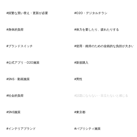
#頻繁な買い替え・更新が必要
#O2O・デジタルチラシ
#身体的負荷
#体力を要したり、疲れたりする
#ブランドスイッチ
#使用・維持のための金銭的な負担が大きい
#公式アプリ・O2O施策
#新規購入
#SNS・動画施策
#男性
#社会的負荷
#話題にならない・目立たないと感じる
#SNS施策
#東京都
#インテリアブランド
#パブリシティ施策