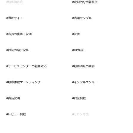
#顧客満足度
#定期的な情報提供
#通販サイト
#店頭サンプル
#店員の接客・説明
#試供
#雑誌の紹介記事
#HP施策
#サービスセンターの顧客対応
#顧客満足の獲得
#顧客体験マーケティング
#インフルエンサー
#商品説明
#雑誌掲載
#レビュー掲載
#サロン専売