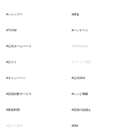
#シャンプー
#課金
#TVCM
#パッケージ
#公式ホームページ
#精神的負担
#口コミ
#ブランド再認
#キャンペーン
#公式SNS
#店頭試飲サービス
#レシピ掲載
#新規利用
#店頭の品揃え
#友人の投稿
#DM