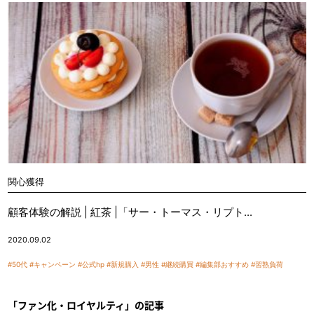
関心獲得
顧客体験の解説 | 紅茶 |「サー・トーマス・リプト...
2020.09.02
#50代
#キャンペーン
#公式hp
#新規購入
#男性
#継続購買
#編集部おすすめ
#習熟負荷
「ファン化・ロイヤルティ」の記事