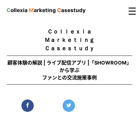
C
ollexia
M
arketing
C
asestudy
Ｃｏｌｌｅｘｉａ
Ｍａｒｋｅｔｉｎｇ
Ｃａｓｅｓｔｕｄｙ
顧客体験の解説 | ライブ配信アプリ |「SHOWROOM」
から学ぶ
ファンとの交流施策事例