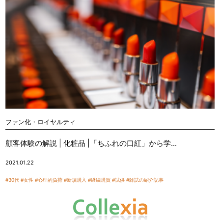
ファン化・ロイヤルティ
顧客体験の解説 | 化粧品 |「ちふれの口紅」から学...
2021.01.22
#30代
#女性
#心理的負荷
#新規購入
#継続購買
#試供
#雑誌の紹介記事