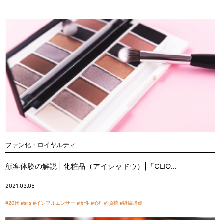
ファン化・ロイヤルティ
顧客体験の解説 | 化粧品（アイシャドウ）|「CLIO...
2021.03.05
#20代
#sns
#インフルエンサー
#女性
#心理的負荷
#継続購買