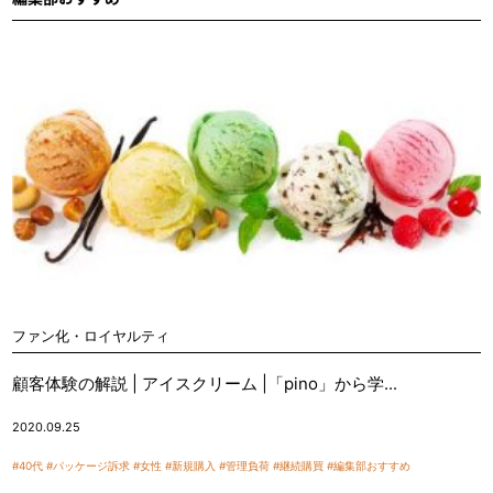
ファン化・ロイヤルティ
顧客体験の解説 | アイスクリーム |「pino」から学...
2020.09.25
#40代
#パッケージ訴求
#女性
#新規購入
#管理負荷
#継続購買
#編集部おすすめ