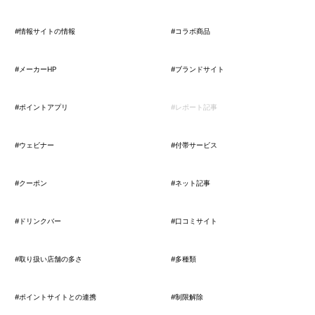
#情報サイトの情報
#コラボ商品
#メーカーHP
#ブランドサイト
#ポイントアプリ
#レポート記事
#ウェビナー
#付帯サービス
#クーポン
#ネット記事
#ドリンクバー
#口コミサイト
#取り扱い店舗の多さ
#多種類
#ポイントサイトとの連携
#制限解除