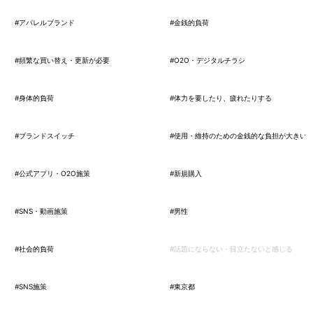
#アパレルブランド
#金銭的負荷
#頻繁な買い替え・更新が必要
#O2O・デジタルチラシ
#身体的負荷
#体力を要したり、疲れたりする
#ブランドスイッチ
#使用・維持のための金銭的な負担が大きい
#公式アプリ・O2O施策
#新規購入
#SNS・動画施策
#男性
#社会的負荷
#話題にならない・目立たないと感じる
#SNS施策
#東京都