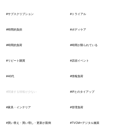
#サブスクリプション
#トライアル
#時間的負担
#ボディケア
#時間的負荷
#時間が限られている
#リピート購買
#店頭イベント
#40代
#情報負荷
#関連する情報が少ない
#IPとのタイアップ
#家具・インテリア
#管理負荷
#買い替え・買い増し・更新が面倒
#TVCM×デジタル施策