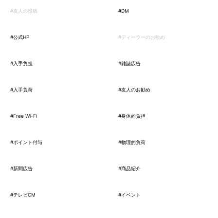
#友人の投稿
#DM
#公式HP
#ディーラーのお勧め
#入手負担
#雑誌広告
#入手負荷
#友人のお勧め
#Free Wi-Fi
#身体的負担
#ポイント付与
#物理的負荷
#新聞広告
#商品紹介
#テレビCM
#イベント