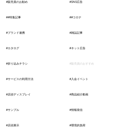
#販売員のお勧め
#SNS広告
##特集記事
##コロナ
#ブランド連携
#雑誌記事
#カタログ
#ネット広告
#折り込みチラシ
#販売員のおすすめ
#サービスの利用方法
#入会イベント
#店頭ディスプレイ
#商品紹介動画
#サンプル
#情報発信
#店頭展示
#環境的負荷