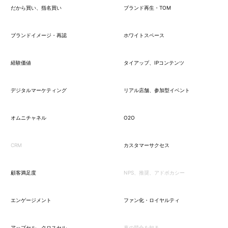
だから買い、指名買い
ブランド再生・TOM
ブランドイメージ・再認
ホワイトスペース
経験価値
タイアップ、IPコンテンツ
デジタルマーケティング
リアル店舗、参加型イベント
オムニチャネル
O2O
CRM
カスタマーサクセス
顧客満足度
NPS、推奨、アドボカシー
エンゲージメント
ファン化・ロイヤルティ
アップセル、クロスセル
真の競合を知る