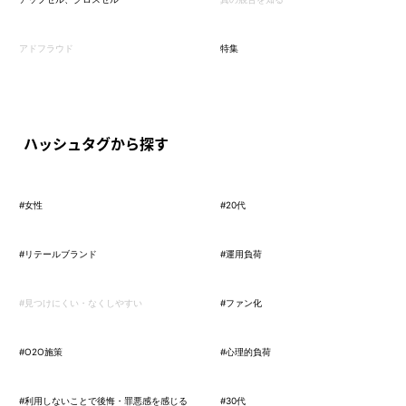
アドフラウド
特集
ハッシュタグから探す
#女性
#20代
#リテールブランド
#運用負荷
#見つけにくい・なくしやすい
#ファン化
#O2O施策
#心理的負荷
#利用しないことで後悔・罪悪感を感じる
#30代