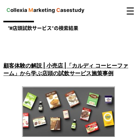
C
ollexia
M
arketing
C
asestudy
”#店頭試飲サービス”の検索結果
顧客体験の解説 | 小売店 |「カルディ コーヒーファ
ーム」から学ぶ店頭の試飲サービス施策事例