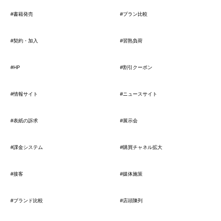
#書籍発売
#プラン比較
#契約・加入
#習熟負荷
#HP
#割引クーポン
#情報サイト
#ニュースサイト
#表紙の訴求
#展示会
#課金システム
#購買チャネル拡大
#接客
#媒体施策
#ブランド比較
#店頭陳列