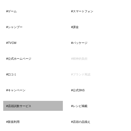
#ゲーム
#スマートフォン
#シャンプー
#課金
#TVCM
#パッケージ
#公式ホームページ
#精神的負担
#口コミ
#ブランド再認
#キャンペーン
#公式SNS
#店頭試飲サービス
#レシピ掲載
#新規利用
#店頭の品揃え