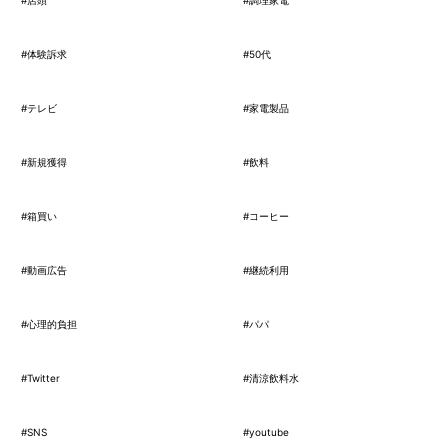
#店頭
#調理家電
#体験訴求
#50代
#テレビ
#家電製品
#新規獲得
#飲料
#箱買い
#コーヒー
#動画広告
#継続利用
#心理的負担
#パパ
#Twitter
#清涼飲料水
#SNS
#youtube