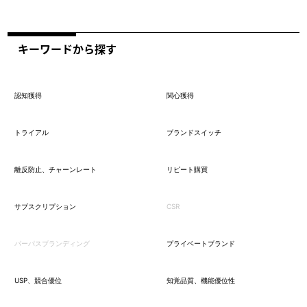
キーワードから探す
認知獲得
関心獲得
トライアル
ブランドスイッチ
離反防止、チャーンレート
リピート購買
サブスクリプション
CSR
パーパスブランディング
プライベートブランド
USP、競合優位
知覚品質、機能優位性