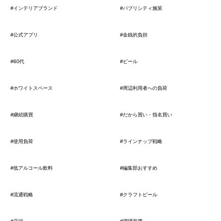
#インテリアブランド
#パブリシティ施策
#公式アプリ
#金銭的負担
#60代
#ビール
#ホワイトスペース
#周辺利用者への負荷
#継続購買
#だから買い・指名買い
#使用負荷
#ラインナップ戦略
#低アルコール飲料
#編集部おすすめ
#流通戦略
#クラフトビール