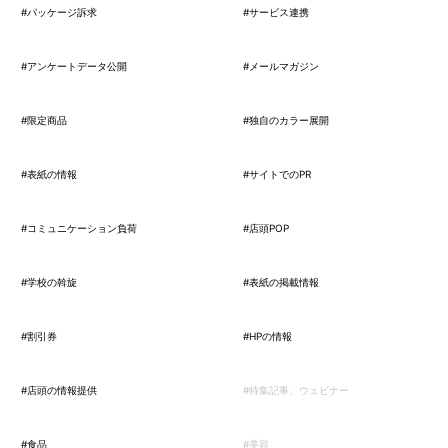
#パッケージ訴求
#サービス連携
#アンケートデータ公開
#メールマガジン
#限定商品
#独自のカラー展開
#表紙の情報
#サイトでのPR
#コミュニケーション負荷
#店頭POP
#学校の斡旋
#表紙の掲載情報
#割引券
#HPの情報
#店頭の情報提供
#特集記事、ウェビナー
#食品
#美容