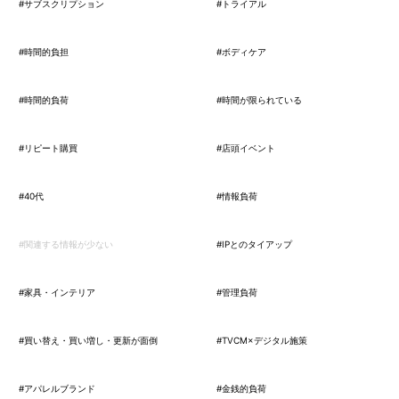
#サブスクリプション
#トライアル
#時間的負担
#ボディケア
#時間的負荷
#時間が限られている
#リピート購買
#店頭イベント
#40代
#情報負荷
#関連する情報が少ない
#IPとのタイアップ
#家具・インテリア
#管理負荷
#買い替え・買い増し・更新が面倒
#TVCM×デジタル施策
#アパレルブランド
#金銭的負荷