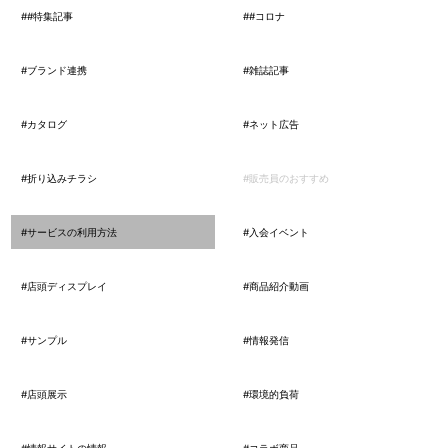
##特集記事
##コロナ
#ブランド連携
#雑誌記事
#カタログ
#ネット広告
#折り込みチラシ
#販売員のおすすめ
#サービスの利用方法
#入会イベント
#店頭ディスプレイ
#商品紹介動画
#サンプル
#情報発信
#店頭展示
#環境的負荷