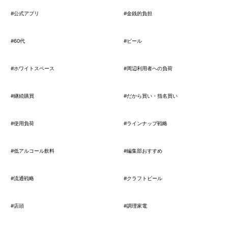
#公式アプリ
#金銭的負担
#60代
#ビール
#ホワイトスペース
#周辺利用者への負荷
#継続購買
#だから買い・指名買い
#使用負荷
#ラインナップ戦略
#低アルコール飲料
#編集部おすすめ
#流通戦略
#クラフトビール
#店頭
#調理家電