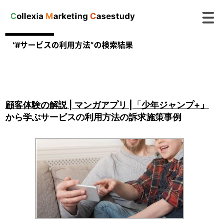
C
ollexia
M
arketing
C
asestudy
”#サービスの利用方法”の検索結果
顧客体験の解説 | マンガアプリ |「少年ジャンプ+」
から学ぶサービスの利用方法の訴求施策事例