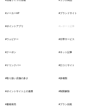
#情報サイトの情報
#コラボ商品
#メーカーHP
#ブランドサイト
#ポイントアプリ
#レポート記事
#ウェビナー
#付帯サービス
#クーポン
#ネット記事
#ドリンクバー
#口コミサイト
#取り扱い店舗の多さ
#多種類
#ポイントサイトとの連携
#制限解除
#書籍発売
#プラン比較