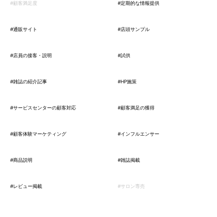
#顧客満足度
#定期的な情報提供
#通販サイト
#店頭サンプル
#店員の接客・説明
#試供
#雑誌の紹介記事
#HP施策
#サービスセンターの顧客対応
#顧客満足の獲得
#顧客体験マーケティング
#インフルエンサー
#商品説明
#雑誌掲載
#レビュー掲載
#サロン専売