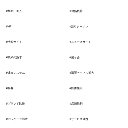
#契約・加入
#習熟負荷
#HP
#割引クーポン
#情報サイト
#ニュースサイト
#表紙の訴求
#展示会
#課金システム
#購買チャネル拡大
#接客
#媒体施策
#ブランド比較
#店頭陳列
#パッケージ訴求
#サービス連携