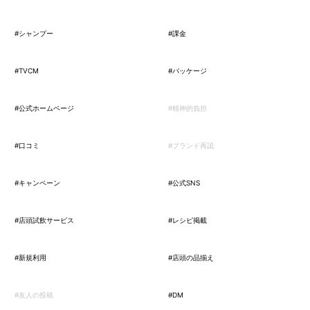
#シャンプー
#課金
#TVCM
#パッケージ
#公式ホームページ
#精神的負担
#口コミ
#ブランド再認
#キャンペーン
#公式SNS
#店頭試飲サービス
#レシピ掲載
#新規利用
#店頭の品揃え
#友人の投稿
#DM