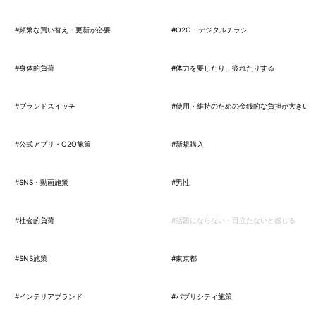
#頻繁な買い替え・更新が必要
#O2O・デジタルチラシ
#身体的負荷
#体力を要したり、疲れたりする
#ブランドスイッチ
#使用・維持のための金銭的な負担が大きい
#公式アプリ・O2O施策
#新規購入
#SNS・動画施策
#男性
#社会的負荷
#話題にならない・目立たないと感じる
#SNS施策
#東京都
#インテリアブランド
#パブリシティ施策