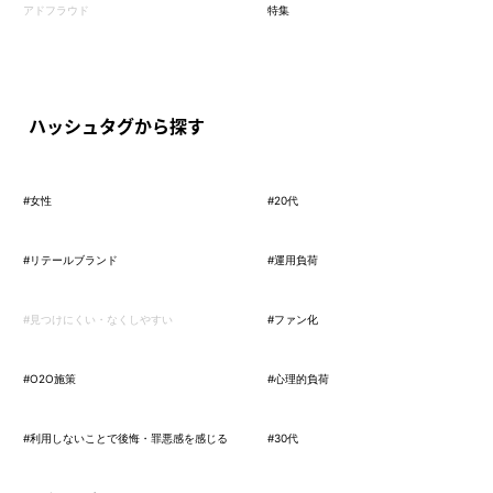
アドフラウド
特集
ハッシュタグから探す
#女性
#20代
#リテールブランド
#運用負荷
#見つけにくい・なくしやすい
#ファン化
#O2O施策
#心理的負荷
#利用しないことで後悔・罪悪感を感じる
#30代