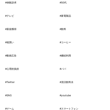
#体験訴求
#50代
#テレビ
#家電製品
#新規獲得
#飲料
#箱買い
#コーヒー
#動画広告
#継続利用
#心理的負担
#パパ
#Twitter
#清涼飲料水
#SNS
#youtube
#ゲーム
#スマートフォン