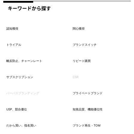
キーワードから探す
認知獲得
関心獲得
トライアル
ブランドスイッチ
離反防止、チャーンレート
リピート購買
サブスクリプション
CSR
パーパスブランディング
プライベートブランド
USP、競合優位
知覚品質、機能優位性
だから買い、指名買い
ブランド再生・TOM