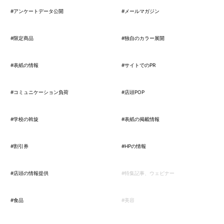
#アンケートデータ公開
#メールマガジン
#限定商品
#独自のカラー展開
#表紙の情報
#サイトでのPR
#コミュニケーション負荷
#店頭POP
#学校の斡旋
#表紙の掲載情報
#割引券
#HPの情報
#店頭の情報提供
#特集記事、ウェビナー
#食品
#美容