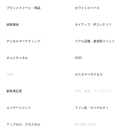
ブランドイメージ・再認
ホワイトスペース
経験価値
タイアップ、IPコンテンツ
デジタルマーケティング
リアル店舗、参加型イベント
オムニチャネル
O2O
CRM
カスタマーサクセス
顧客満足度
NPS、推奨、アドボカシー
エンゲージメント
ファン化・ロイヤルティ
アップセル、クロスセル
真の競合を知る