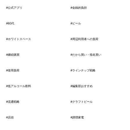
#公式アプリ
#金銭的負担
#60代
#ビール
#ホワイトスペース
#周辺利用者への負荷
#継続購買
#だから買い・指名買い
#使用負荷
#ラインナップ戦略
#低アルコール飲料
#編集部おすすめ
#流通戦略
#クラフトビール
#店頭
#調理家電