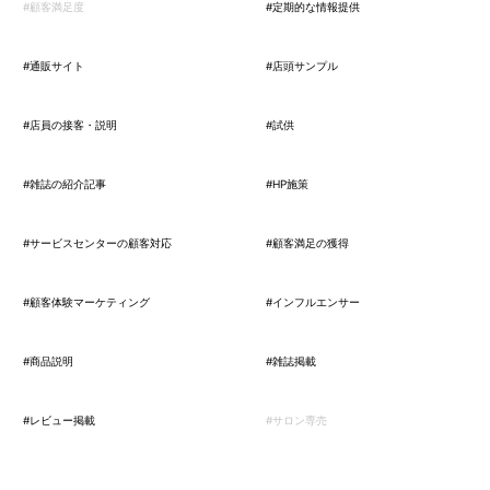
#顧客満足度
#定期的な情報提供
#通販サイト
#店頭サンプル
#店員の接客・説明
#試供
#雑誌の紹介記事
#HP施策
#サービスセンターの顧客対応
#顧客満足の獲得
#顧客体験マーケティング
#インフルエンサー
#商品説明
#雑誌掲載
#レビュー掲載
#サロン専売