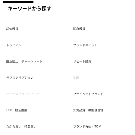
キーワードから探す
認知獲得
関心獲得
トライアル
ブランドスイッチ
離反防止、チャーンレート
リピート購買
サブスクリプション
CSR
パーパスブランディング
プライベートブランド
USP、競合優位
知覚品質、機能優位性
だから買い、指名買い
ブランド再生・TOM