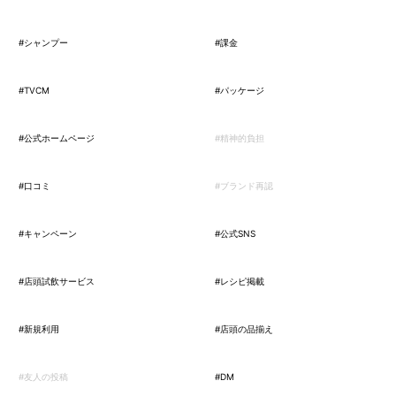
#シャンプー
#課金
#TVCM
#パッケージ
#公式ホームページ
#精神的負担
#口コミ
#ブランド再認
#キャンペーン
#公式SNS
#店頭試飲サービス
#レシピ掲載
#新規利用
#店頭の品揃え
#友人の投稿
#DM