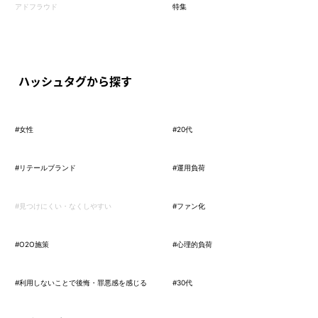
アドフラウド
特集
ハッシュタグから探す
#女性
#20代
#リテールブランド
#運用負荷
#見つけにくい・なくしやすい
#ファン化
#O2O施策
#心理的負荷
#利用しないことで後悔・罪悪感を感じる
#30代