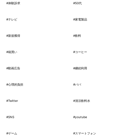
#体験訴求
#50代
#テレビ
#家電製品
#新規獲得
#飲料
#箱買い
#コーヒー
#動画広告
#継続利用
#心理的負担
#パパ
#Twitter
#清涼飲料水
#SNS
#youtube
#ゲーム
#スマートフォン