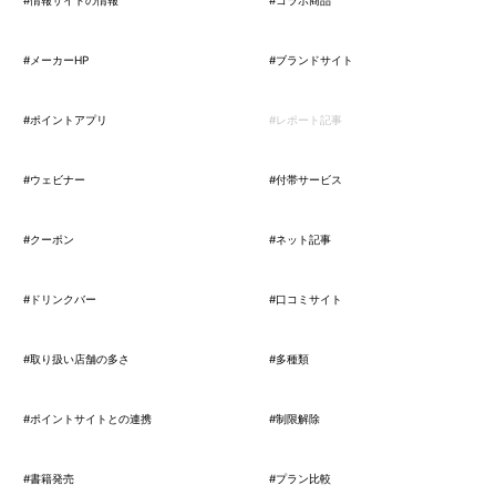
#情報サイトの情報
#コラボ商品
#メーカーHP
#ブランドサイト
#ポイントアプリ
#レポート記事
#ウェビナー
#付帯サービス
#クーポン
#ネット記事
#ドリンクバー
#口コミサイト
#取り扱い店舗の多さ
#多種類
#ポイントサイトとの連携
#制限解除
#書籍発売
#プラン比較