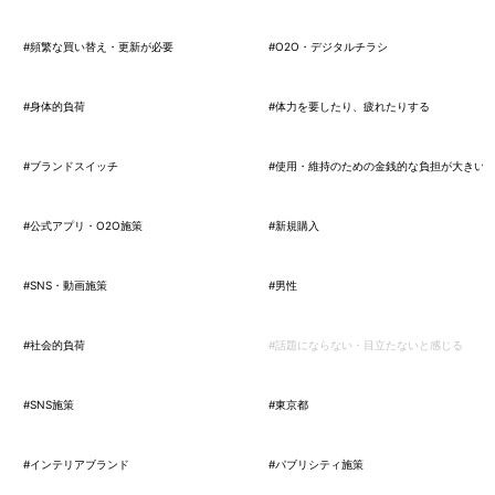
#頻繁な買い替え・更新が必要
#O2O・デジタルチラシ
#身体的負荷
#体力を要したり、疲れたりする
#ブランドスイッチ
#使用・維持のための金銭的な負担が大きい
#公式アプリ・O2O施策
#新規購入
#SNS・動画施策
#男性
#社会的負荷
#話題にならない・目立たないと感じる
#SNS施策
#東京都
#インテリアブランド
#パブリシティ施策