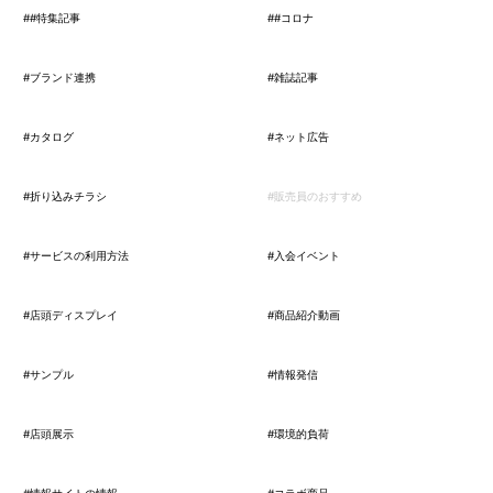
##特集記事
##コロナ
#ブランド連携
#雑誌記事
#カタログ
#ネット広告
#折り込みチラシ
#販売員のおすすめ
#サービスの利用方法
#入会イベント
#店頭ディスプレイ
#商品紹介動画
#サンプル
#情報発信
#店頭展示
#環境的負荷