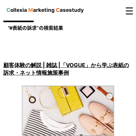
C
ollexia
M
arketing
C
asestudy
”#表紙の訴求”の検索結果
顧客体験の解説 | 雑誌 |「VOGUE」から学ぶ表紙の
訴求・ネット情報施策事例