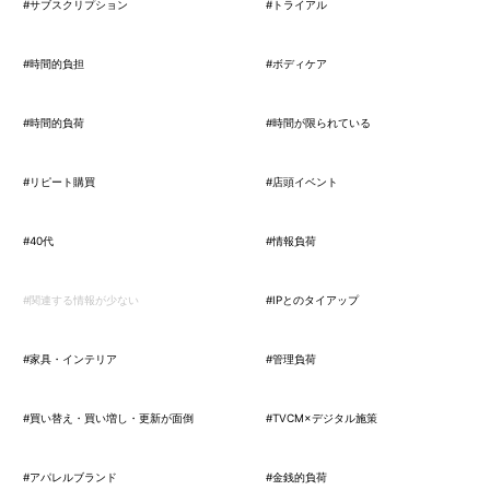
#サブスクリプション
#トライアル
#時間的負担
#ボディケア
#時間的負荷
#時間が限られている
#リピート購買
#店頭イベント
#40代
#情報負荷
#関連する情報が少ない
#IPとのタイアップ
#家具・インテリア
#管理負荷
#買い替え・買い増し・更新が面倒
#TVCM×デジタル施策
#アパレルブランド
#金銭的負荷