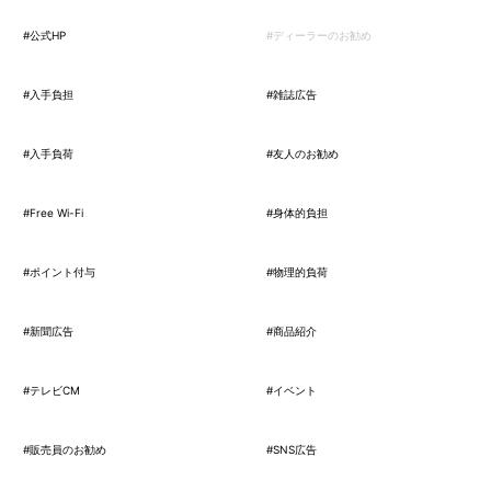
#公式HP
#ディーラーのお勧め
#入手負担
#雑誌広告
#入手負荷
#友人のお勧め
#Free Wi-Fi
#身体的負担
#ポイント付与
#物理的負荷
#新聞広告
#商品紹介
#テレビCM
#イベント
#販売員のお勧め
#SNS広告