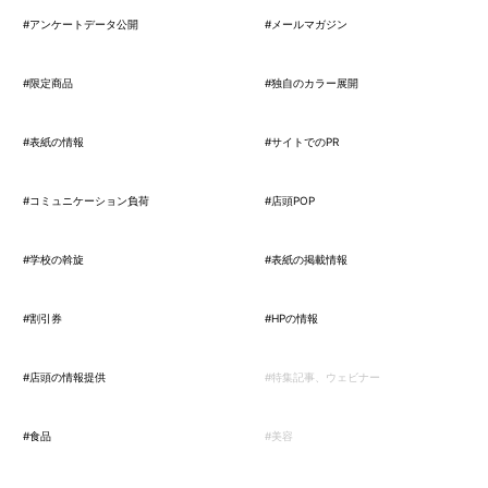
#アンケートデータ公開
#メールマガジン
#限定商品
#独自のカラー展開
#表紙の情報
#サイトでのPR
#コミュニケーション負荷
#店頭POP
#学校の斡旋
#表紙の掲載情報
#割引券
#HPの情報
#店頭の情報提供
#特集記事、ウェビナー
#食品
#美容