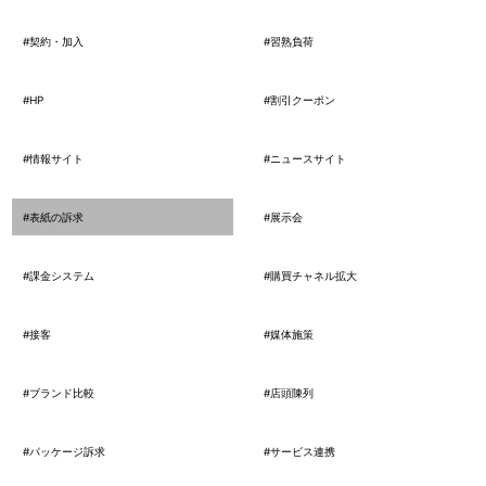
#契約・加入
#習熟負荷
#HP
#割引クーポン
#情報サイト
#ニュースサイト
#表紙の訴求
#展示会
#課金システム
#購買チャネル拡大
#接客
#媒体施策
#ブランド比較
#店頭陳列
#パッケージ訴求
#サービス連携