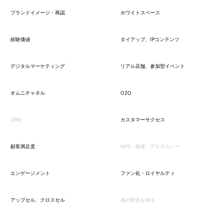
ブランドイメージ・再認
ホワイトスペース
経験価値
タイアップ、IPコンテンツ
デジタルマーケティング
リアル店舗、参加型イベント
オムニチャネル
O2O
CRM
カスタマーサクセス
顧客満足度
NPS、推奨、アドボカシー
エンゲージメント
ファン化・ロイヤルティ
アップセル、クロスセル
真の競合を知る