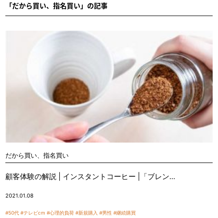
「だから買い、指名買い」の記事
だから買い、指名買い
顧客体験の解説 | インスタントコーヒー |「ブレン...
2021.01.08
#50代
#テレビcm
#心理的負荷
#新規購入
#男性
#継続購買