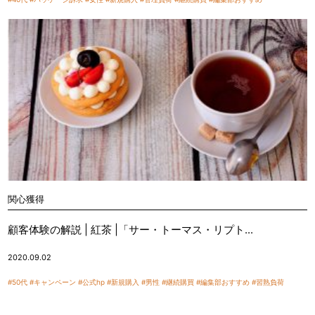
関心獲得
顧客体験の解説 | 紅茶 |「サー・トーマス・リプト...
2020.09.02
#50代
#キャンペーン
#公式hp
#新規購入
#男性
#継続購買
#編集部おすすめ
#習熟負荷