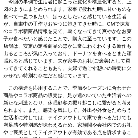
今回の事例で生活者に起こった変化を構造化すると、上
図のようにまとめられます。家事で疲れた時に甘いものを
食べて一息つきたい、ほっとしたいと感じている生活者
が、自粛中の手作りおやつに飽きてきた時に、CMで抹茶
のコラボ新商品情報を見て、暑くなってきて爽やかなお菓
子が食べたいと感じたことで、購入に至っています。この
店舗は、安定の定番商品のほかに常にわくわくする新作も
出るところが気に入っており、ドーナツを食べるとまた頑
張れると感じています。夫が家事のお礼(ご褒美)として買
ってきてくれることもあり、夫婦で過ごす憩いの時間に欠
かせない特別な存在だと感じています。
この構造を応用することで、季節やシーズンに合わせた
商品やコラボ商品の販売は、足が遠のいていた生活者への
新たな刺激となり、休眠顧客の掘り起こしに繋がると考え
られます。また、感染を気にして、外出や外食をためらう
生活者に対しては、テイクアウトして家で食べるだけでも
満足感や特別感が味わえるため、家族間や会社内でのお礼
やご褒美としてテイクアウトが有効である点を訴求するこ