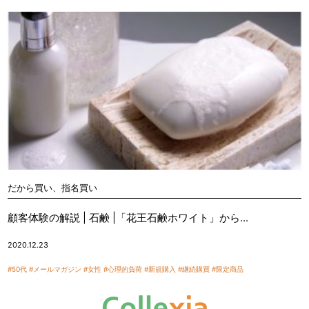
だから買い、指名買い
顧客体験の解説 | 石鹸 |「花王石鹸ホワイト」から...
2020.12.23
#50代
#メールマガジン
#女性
#心理的負荷
#新規購入
#継続購買
#限定商品