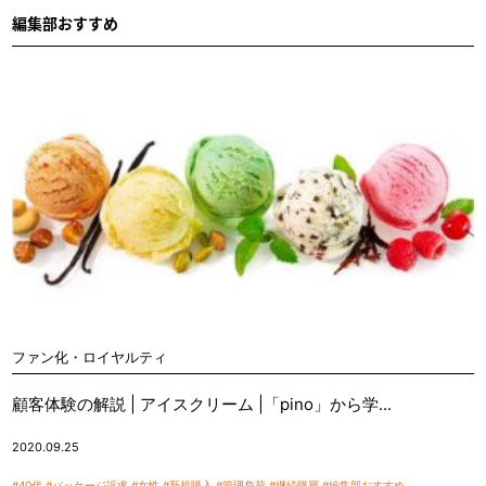
編集部おすすめ
ファン化・ロイヤルティ
顧客体験の解説 | アイスクリーム |「pino」から学...
2020.09.25
#40代
#パッケージ訴求
#女性
#新規購入
#管理負荷
#継続購買
#編集部おすすめ