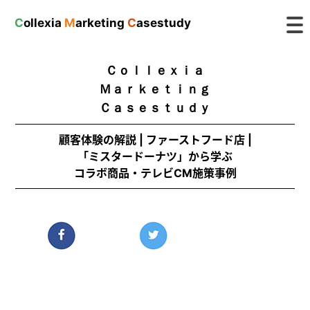
C
ollexia
M
arketing
C
asestudy
Ｃｏｌｌｅｘｉａ
Ｍａｒｋｅｔｉｎｇ
Ｃａｓｅｓｔｕｄｙ
顧客体験の解説 | ファーストフード店 |
「ミスタードーナツ」から学ぶ
コラボ商品・テレビCM施策事例