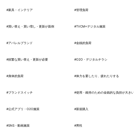
#家具・インテリア
#管理負荷
#買い替え・買い増し・更新が面倒
#TVCM×デジタル施策
#アパレルブランド
#金銭的負荷
#頻繁な買い替え・更新が必要
#O2O・デジタルチラシ
#身体的負荷
#体力を要したり、疲れたりする
#ブランドスイッチ
#使用・維持のための金銭的な負担が大きい
#公式アプリ・O2O施策
#新規購入
#SNS・動画施策
#男性