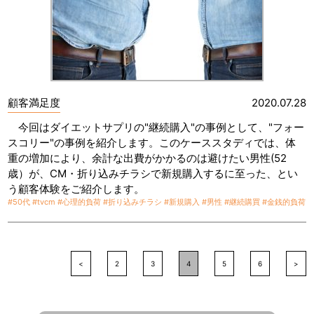
顧客満足度
2020.07.28
今回はダイエットサプリの"継続購入"の事例として、"フォー
スコリー"の事例を紹介します。このケーススタディでは、体
重の増加により、余計な出費がかかるのは避けたい男性(52
歳）が、CM・折り込みチラシで新規購入するに至った、とい
う顧客体験をご紹介します。
#50代
#tvcm
#心理的負荷
#折り込みチラシ
#新規購入
#男性
#継続購買
#金銭的負荷
<
2
3
4
5
6
>