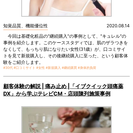
知覚品質、機能優位性
2020.08.14
今回は基礎化粧品の"継続購入"の事例として、"キュレル"の
事例を紹介します。このケーススタディでは、肌のザラつきを
なくして、もっちり肌になりたい女性(31歳）が、口コミサイ
トを見て新規購入し、その後継続購入に至った、という顧客体
験をご紹介します。
#30代
#口コミサイト
#女性
#新規購入
#継続購買
#身体的負荷
顧客体験の解説 | 痛み止め |「イブクイック頭痛薬
DX」から学ぶテレビCM・店頭陳列施策事例