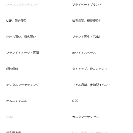
パーパスブランディング
プライベートブランド
USP、競合優位
知覚品質、機能優位性
だから買い、指名買い
ブランド再生・TOM
ブランドイメージ・再認
ホワイトスペース
経験価値
タイアップ、IPコンテンツ
デジタルマーケティング
リアル店舗、参加型イベント
オムニチャネル
O2O
CRM
カスタマーサクセス
顧客満足度
NPS、推奨、アドボカシー