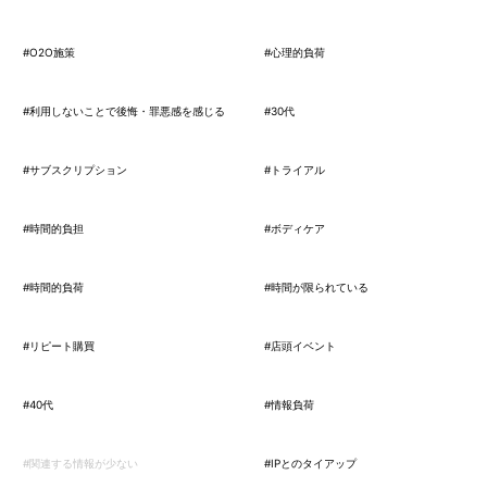
#O2O施策
#心理的負荷
#利用しないことで後悔・罪悪感を感じる
#30代
#サブスクリプション
#トライアル
#時間的負担
#ボディケア
#時間的負荷
#時間が限られている
#リピート購買
#店頭イベント
#40代
#情報負荷
#関連する情報が少ない
#IPとのタイアップ