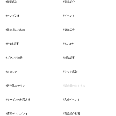
#新聞広告
#商品紹介
#テレビCM
#イベント
#販売員のお勧め
#SNS広告
##特集記事
##コロナ
#ブランド連携
#雑誌記事
#カタログ
#ネット広告
#折り込みチラシ
#販売員のおすすめ
#サービスの利用方法
#入会イベント
#店頭ディスプレイ
#商品紹介動画