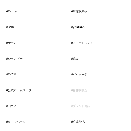
#Twitter
#清涼飲料水
#SNS
#youtube
#ゲーム
#スマートフォン
#シャンプー
#課金
#TVCM
#パッケージ
#公式ホームページ
#精神的負担
#口コミ
#ブランド再認
#キャンペーン
#公式SNS