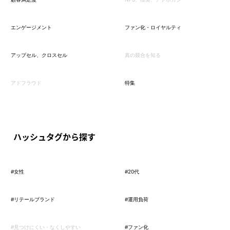
エンゲージメント
ファン化・ロイヤルティ
アップセル、クロスセル
真の競合を知る
アドフラウド
特集
ハッシュタグから探す
#女性
#20代
#リテールブランド
#運用負荷
#見つけにくい・なくしやすい
#ファン化