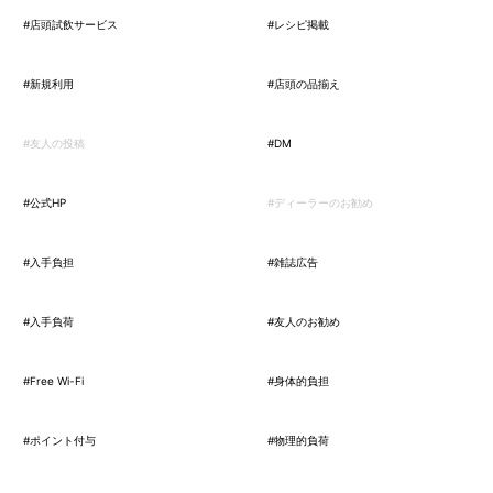
#店頭試飲サービス
#レシピ掲載
#新規利用
#店頭の品揃え
#友人の投稿
#DM
#公式HP
#ディーラーのお勧め
#入手負担
#雑誌広告
#入手負荷
#友人のお勧め
#Free Wi-Fi
#身体的負担
#ポイント付与
#物理的負荷