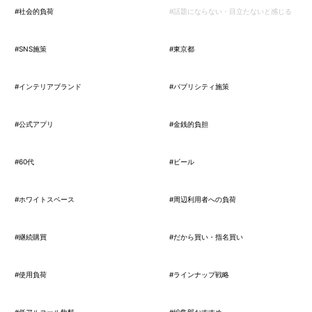
#社会的負荷
#話題にならない・目立たないと感じる
#SNS施策
#東京都
#インテリアブランド
#パブリシティ施策
#公式アプリ
#金銭的負担
#60代
#ビール
#ホワイトスペース
#周辺利用者への負荷
#継続購買
#だから買い・指名買い
#使用負荷
#ラインナップ戦略