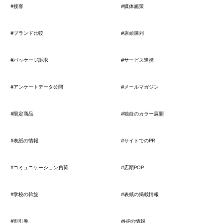
#接客
#媒体施策
#ブランド比較
#店頭陳列
#パッケージ訴求
#サービス連携
#アンケートデータ公開
#メールマガジン
#限定商品
#独自のカラー展開
#表紙の情報
#サイトでのPR
#コミュニケーション負荷
#店頭POP
#学校の斡旋
#表紙の掲載情報
#割引券
#HPの情報