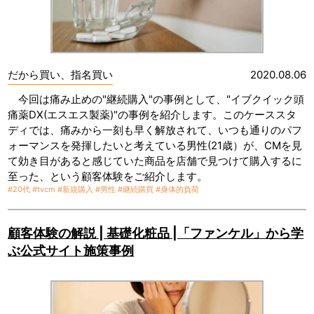
だから買い、指名買い
2020.08.06
今回は痛み止めの"継続購入"の事例として、"イブクイック頭
痛薬DX(エスエス製薬)"の事例を紹介します。このケーススタ
ディでは、痛みから一刻も早く解放されて、いつも通りのパフ
ォーマンスを発揮したいと考えている男性(21歳）が、CMを見
て効き目があると感じていた商品を店舗で見つけて購入するに
至った、という顧客体験をご紹介します。
#20代
#tvcm
#新規購入
#男性
#継続購買
#身体的負荷
顧客体験の解説 | 基礎化粧品 |「ファンケル」から学
ぶ公式サイト施策事例