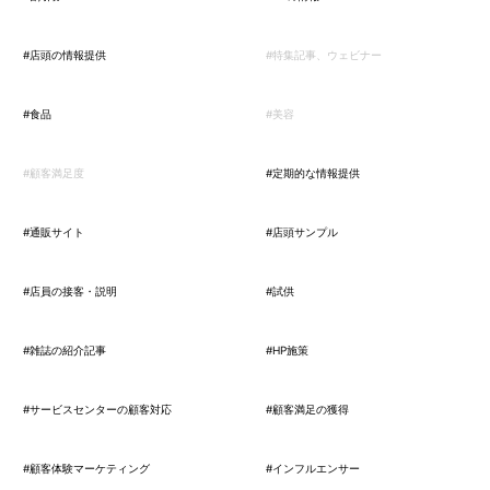
#店頭の情報提供
#特集記事、ウェビナー
#食品
#美容
#顧客満足度
#定期的な情報提供
#通販サイト
#店頭サンプル
#店員の接客・説明
#試供
#雑誌の紹介記事
#HP施策
#サービスセンターの顧客対応
#顧客満足の獲得
#顧客体験マーケティング
#インフルエンサー