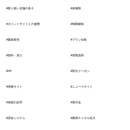
#取り扱い店舗の多さ
#多種類
#ポイントサイトとの連携
#制限解除
#書籍発売
#プラン比較
#契約・加入
#習熟負荷
#HP
#割引クーポン
#情報サイト
#ニュースサイト
#表紙の訴求
#展示会
#課金システム
#購買チャネル拡大