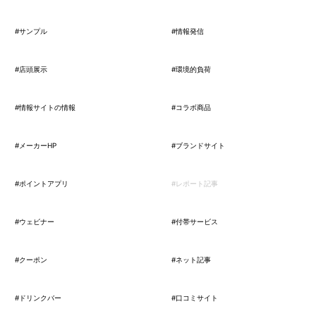
#サンプル
#情報発信
#店頭展示
#環境的負荷
#情報サイトの情報
#コラボ商品
#メーカーHP
#ブランドサイト
#ポイントアプリ
#レポート記事
#ウェビナー
#付帯サービス
#クーポン
#ネット記事
#ドリンクバー
#口コミサイト