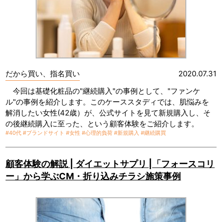
だから買い、指名買い
2020.07.31
今回は基礎化粧品の"継続購入"の事例として、"ファンケ
ル"の事例を紹介します。このケーススタディでは、肌悩みを
解消したい女性(42歳）が、公式サイトを見て新規購入し、そ
の後継続購入に至った、という顧客体験をご紹介します。
#40代
#ブランドサイト
#女性
#心理的負荷
#新規購入
#継続購買
顧客体験の解説 | ダイエットサプリ |「フォースコリ
ー」から学ぶCM・折り込みチラシ施策事例