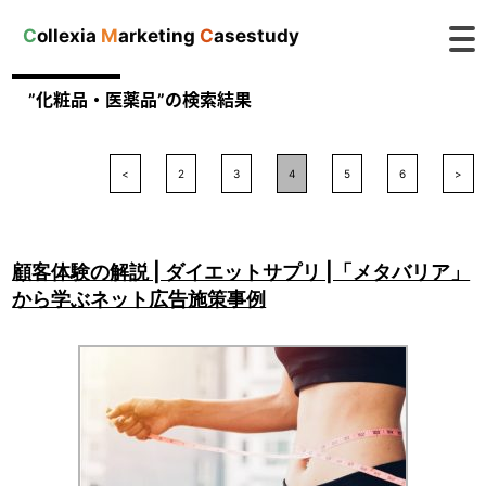
C
ollexia
M
arketing
C
asestudy
”化粧品・医薬品”の検索結果
<
2
3
4
5
6
>
顧客体験の解説 | ダイエットサプリ |「メタバリア」
から学ぶネット広告施策事例