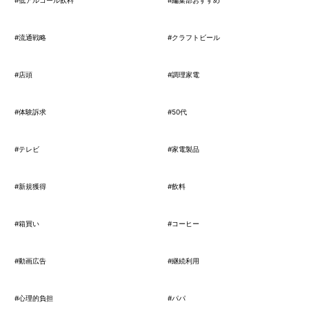
#低アルコール飲料
#編集部おすすめ
#流通戦略
#クラフトビール
#店頭
#調理家電
#体験訴求
#50代
#テレビ
#家電製品
#新規獲得
#飲料
#箱買い
#コーヒー
#動画広告
#継続利用
#心理的負担
#パパ