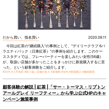
だから買い、指名買い
2020.09.11
今回は紅茶の"継続購入"の事例として、"デイリークラブ 6バ
ラエティパック（日東紅茶）"の事例を紹介します。このケー
ススタディでは、フレーバーティーを楽しみたい女性(56歳）
が、取扱い店舗が多かったことをきっかけに新規購入するに至
った、という顧客体験をご紹介します。
#50代
#入手負荷
#取り扱い店舗の多さ
#多種類
#女性
#新規購入
#継続購買
顧客体験の解説 | 紅茶 |「サー・トーマス・リプトン
アールグレイ リーフティー」から学ぶ公式HPのキャ
ンペーン施策事例