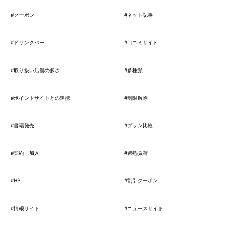
#クーポン
#ネット記事
#ドリンクバー
#口コミサイト
#取り扱い店舗の多さ
#多種類
#ポイントサイトとの連携
#制限解除
#書籍発売
#プラン比較
#契約・加入
#習熟負荷
#HP
#割引クーポン
#情報サイト
#ニュースサイト