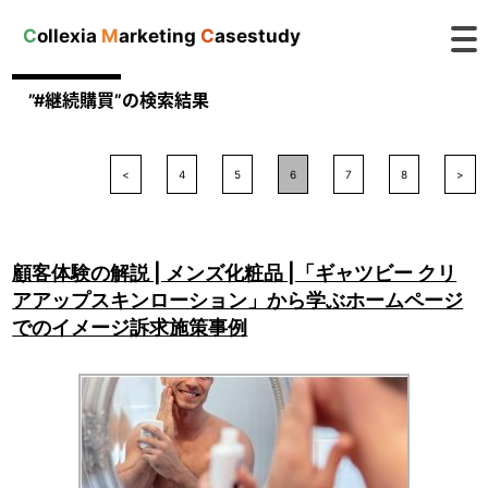
C
ollexia
M
arketing
C
asestudy
”#継続購買”の検索結果
<
4
5
6
7
8
>
顧客体験の解説 | メンズ化粧品 |「ギャツビー クリ
アアップスキンローション」から学ぶホームページ
でのイメージ訴求施策事例