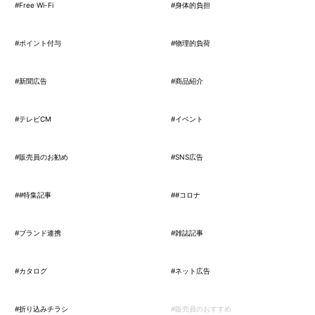
#Free Wi-Fi
#身体的負担
#ポイント付与
#物理的負荷
#新聞広告
#商品紹介
#テレビCM
#イベント
#販売員のお勧め
#SNS広告
##特集記事
##コロナ
#ブランド連携
#雑誌記事
#カタログ
#ネット広告
#折り込みチラシ
#販売員のおすすめ