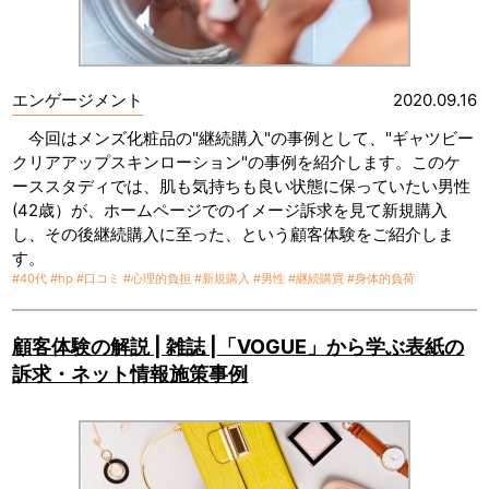
エンゲージメント
2020.09.16
今回はメンズ化粧品の"継続購入"の事例として、"ギャツビー
クリアアップスキンローション"の事例を紹介します。このケ
ーススタディでは、肌も気持ちも良い状態に保っていたい男性
(42歳）が、ホームページでのイメージ訴求を見て新規購入
し、その後継続購入に至った、という顧客体験をご紹介しま
す。
#40代
#hp
#口コミ
#心理的負担
#新規購入
#男性
#継続購買
#身体的負荷
顧客体験の解説 | 雑誌 |「VOGUE」から学ぶ表紙の
訴求・ネット情報施策事例