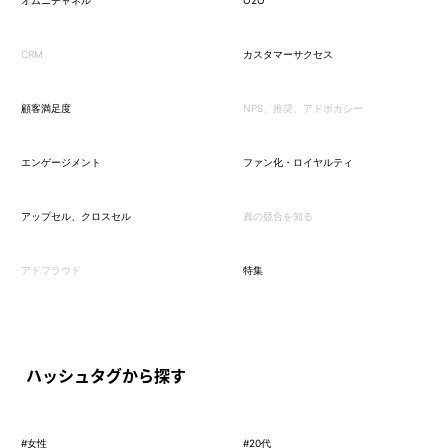
オムニチャネル
O2O
CRM
カスタマーサクセス
顧客満足度
NPS、推奨、アドボカシー
エンゲージメント
ファン化・ロイヤルティ
アップセル、クロスセル
真の競合を知る
アドフラウド
特集
ハッシュタグから探す
#女性
#20代