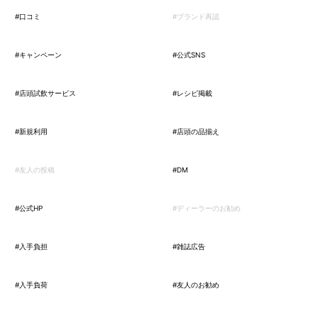
#口コミ
#ブランド再認
#キャンペーン
#公式SNS
#店頭試飲サービス
#レシピ掲載
#新規利用
#店頭の品揃え
#友人の投稿
#DM
#公式HP
#ディーラーのお勧め
#入手負担
#雑誌広告
#入手負荷
#友人のお勧め