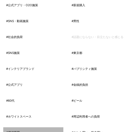
#公式アプリ・O2O施策
#新規購入
#SNS・動画施策
#男性
#社会的負荷
#話題にならない・目立たないと感じる
#SNS施策
#東京都
#インテリアブランド
#パブリシティ施策
#公式アプリ
#金銭的負担
#60代
#ビール
#ホワイトスペース
#周辺利用者への負荷