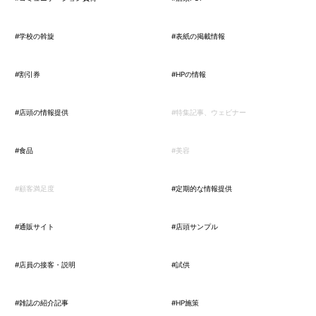
#学校の斡旋
#表紙の掲載情報
#割引券
#HPの情報
#店頭の情報提供
#特集記事、ウェビナー
#食品
#美容
#顧客満足度
#定期的な情報提供
#通販サイト
#店頭サンプル
#店員の接客・説明
#試供
#雑誌の紹介記事
#HP施策