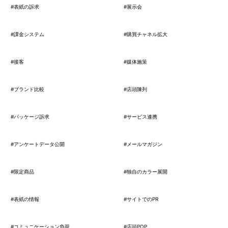
#表紙の訴求
#展示会
#課金システム
#購買チャネル拡大
#接客
#媒体施策
#ブランド比較
#店頭陳列
#パッケージ訴求
#サービス連携
#アンケートデータ公開
#メールマガジン
#限定商品
#独自のカラー展開
#表紙の情報
#サイトでのPR
#コミュニケーション負荷
#店頭POP