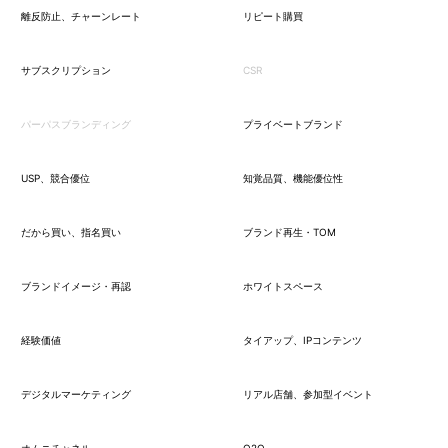
離反防止、チャーンレート
リピート購買
サブスクリプション
CSR
パーパスブランディング
プライベートブランド
USP、競合優位
知覚品質、機能優位性
だから買い、指名買い
ブランド再生・TOM
ブランドイメージ・再認
ホワイトスペース
経験価値
タイアップ、IPコンテンツ
デジタルマーケティング
リアル店舗、参加型イベント