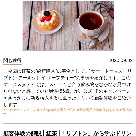
関心獲得
2020.09.02
今回は紅茶の"継続購入"の事例として、"サー・トーマス・リ
プトン アールグレイ リーフティー"の事例を紹介します。この
ケーススタディでは、スイーツと合う飲み物をなかなか見つけ
られないと感じていた男性(56歳）が、公式HPのキャンペーン
をきっかけに新規購入するに至った、という顧客体験をご紹介
します。
#50代
#キャンペーン
#公式hp
#新規購入
#男性
#継続購買
#編集部おすすめ
#習熟負
荷
顧客体験の解説 | 紅茶 |「リプトン」から学ぶドリン