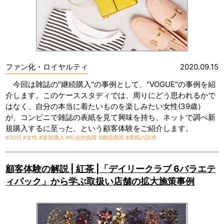
ファン化・ロイヤルティ
2020.09.15
今回は雑誌の"継続購入"の事例として、"VOGUE"の事例を紹
介します。このケーススタディでは、周りにどう思われるかで
はなく、自分の本当に着たいものを楽しみたい女性(39歳）
が、コンビニで雑誌の表紙を見て興味を持ち、ネットで調べ新
規購入するに至った、という顧客体験をご紹介します。
#30代
#女性
#新規購入
#社会的負荷
#継続購買
#表紙の訴求
顧客体験の解説 | 紅茶 |「デイリークラブ 6バラエテ
ィパック」から学ぶ取扱い店舗の拡大施策事例