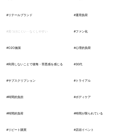
#リテールブランド
#運用負荷
#見つけにくい・なくしやすい
#ファン化
#O2O施策
#心理的負荷
#利用しないことで後悔・罪悪感を感じる
#30代
#サブスクリプション
#トライアル
#時間的負担
#ボディケア
#時間的負荷
#時間が限られている
#リピート購買
#店頭イベント