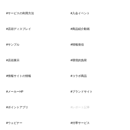
#サービスの利用方法
#入会イベント
#店頭ディスプレイ
#商品紹介動画
#サンプル
#情報発信
#店頭展示
#環境的負荷
#情報サイトの情報
#コラボ商品
#メーカーHP
#ブランドサイト
#ポイントアプリ
#レポート記事
#ウェビナー
#付帯サービス