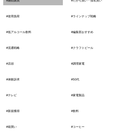
#継続購買
#だから買い・指名買い
#使用負荷
#ラインナップ戦略
#低アルコール飲料
#編集部おすすめ
#流通戦略
#クラフトビール
#店頭
#調理家電
#体験訴求
#50代
#テレビ
#家電製品
#新規獲得
#飲料
#箱買い
#コーヒー