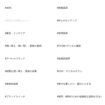
#40代
#情報負荷
#関連する情報が少ない
#IPとのタイアップ
#家具・インテリア
#管理負荷
#買い替え・買い増し・更新が面倒
#TVCM×デジタル施策
#アパレルブランド
#金銭的負荷
#頻繁な買い替え・更新が必要
#O2O・デジタルチラシ
#身体的負荷
#体力を要したり、疲れたりする
#ブランドスイッチ
#使用・維持のための金銭的な負担が大きい