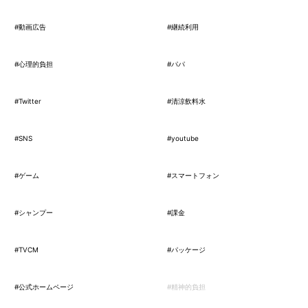
#動画広告
#継続利用
#心理的負担
#パパ
#Twitter
#清涼飲料水
#SNS
#youtube
#ゲーム
#スマートフォン
#シャンプー
#課金
#TVCM
#パッケージ
#公式ホームページ
#精神的負担